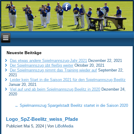
Neueste Beiträge
Das etwas andere Spielmannszug-Jahr 2021
Dezember 22, 2021
Der Spielmannszug übt fleißig weiter
Oktober 20, 2021
Der Spielmannszug nimmt das Training wieder auf
September 22,
2021
Leider kein Start in die Saison 2021 für den Spielmannszug Beelitz
Januar 20, 2021
Viel auf und ab beim Spielmannszug Beelitz in 2020
Dezember 24,
2020
←
Spielmannszug Spargelstadt Beelitz startet in die Saison 2020
Logo_SpZ-Beelitz_weiss_Pfade
Publiziert
Mai 5, 2024
|
Von
LiBoMedia