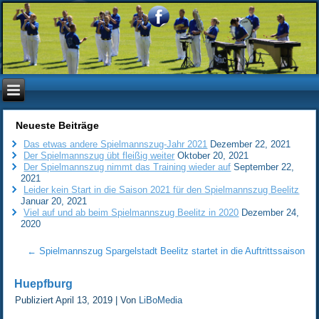
Neueste Beiträge
Das etwas andere Spielmannszug-Jahr 2021
Dezember 22, 2021
Der Spielmannszug übt fleißig weiter
Oktober 20, 2021
Der Spielmannszug nimmt das Training wieder auf
September 22,
2021
Leider kein Start in die Saison 2021 für den Spielmannszug Beelitz
Januar 20, 2021
Viel auf und ab beim Spielmannszug Beelitz in 2020
Dezember 24,
2020
←
Spielmannszug Spargelstadt Beelitz startet in die Auftrittssaison
Huepfburg
Publiziert
April 13, 2019
|
Von
LiBoMedia