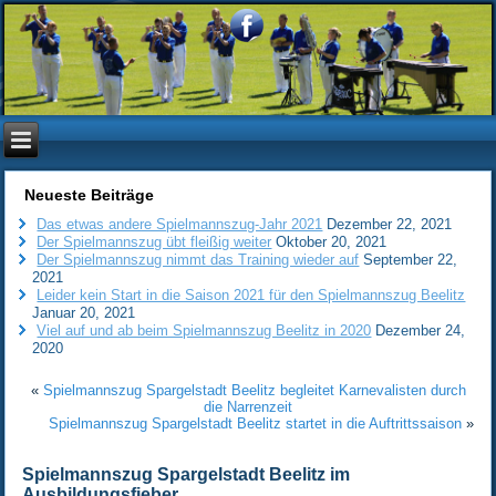
Neueste Beiträge
Das etwas andere Spielmannszug-Jahr 2021
Dezember 22, 2021
Der Spielmannszug übt fleißig weiter
Oktober 20, 2021
Der Spielmannszug nimmt das Training wieder auf
September 22,
2021
Leider kein Start in die Saison 2021 für den Spielmannszug Beelitz
Januar 20, 2021
Viel auf und ab beim Spielmannszug Beelitz in 2020
Dezember 24,
2020
«
Spielmannszug Spargelstadt Beelitz begleitet Karnevalisten durch
die Narrenzeit
Spielmannszug Spargelstadt Beelitz startet in die Auftrittssaison
»
Spielmannszug Spargelstadt Beelitz im
Ausbildungsfieber