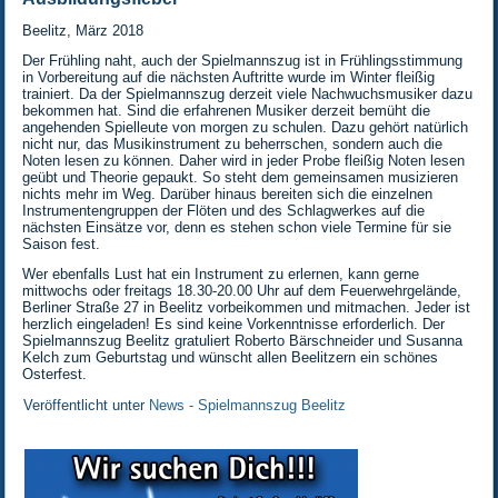
Beelitz, März 2018
Der Frühling naht, auch der Spielmannszug ist in Frühlingsstimmung
in Vorbereitung auf die nächsten Auftritte wurde im Winter fleißig
trainiert. Da der Spielmannszug derzeit viele Nachwuchsmusiker dazu
bekommen hat. Sind die erfahrenen Musiker derzeit bemüht die
angehenden Spielleute von morgen zu schulen. Dazu gehört natürlich
nicht nur, das Musikinstrument zu beherrschen, sondern auch die
Noten lesen zu können. Daher wird in jeder Probe fleißig Noten lesen
geübt und Theorie gepaukt. So steht dem gemeinsamen musizieren
nichts mehr im Weg. Darüber hinaus bereiten sich die einzelnen
Instrumentengruppen der Flöten und des Schlagwerkes auf die
nächsten Einsätze vor, denn es stehen schon viele Termine für sie
Saison fest.
Wer ebenfalls Lust hat ein Instrument zu erlernen, kann gerne
mittwochs oder freitags 18.30-20.00 Uhr auf dem Feuerwehrgelände,
Berliner Straße 27 in Beelitz vorbeikommen und mitmachen. Jeder ist
herzlich eingeladen! Es sind keine Vorkenntnisse erforderlich. Der
Spielmannszug Beelitz gratuliert Roberto Bärschneider und Susanna
Kelch zum Geburtstag und wünscht allen Beelitzern ein schönes
Osterfest.
Veröffentlicht unter
News - Spielmannszug Beelitz