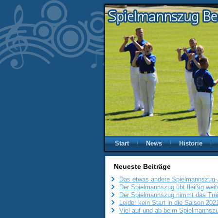
Start
News
Historie
Neueste Beiträge
Das etwas andere Spielmannszug-
Der Spielmannszug übt fleißig weit
Der Spielmannszug nimmt das Trai
Leider kein Start in die Saison 20
Viel auf und ab beim Spielmannszu