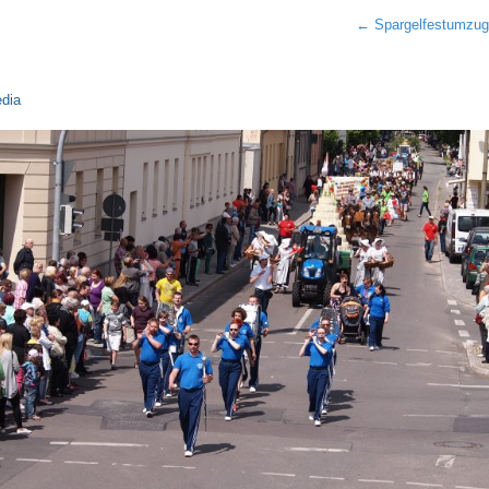
←
Spargelfestumzug 
dia