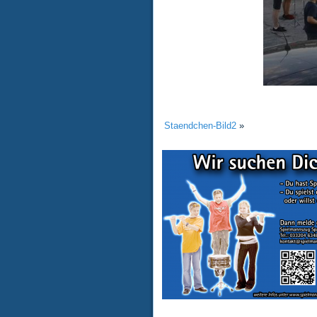
Staendchen-Bild2
»