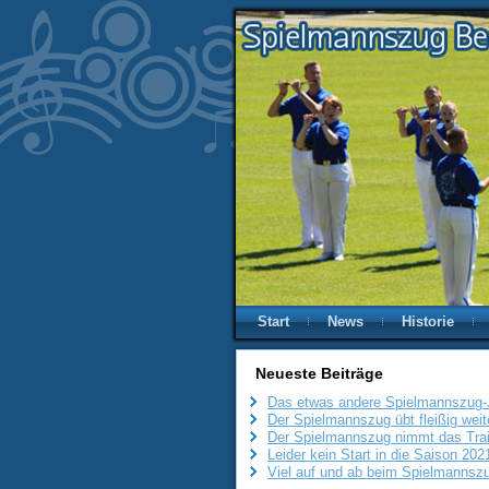
Start
News
Historie
Neueste Beiträge
Das etwas andere Spielmannszug-
Der Spielmannszug übt fleißig weit
Der Spielmannszug nimmt das Trai
Leider kein Start in die Saison 20
Viel auf und ab beim Spielmannszu