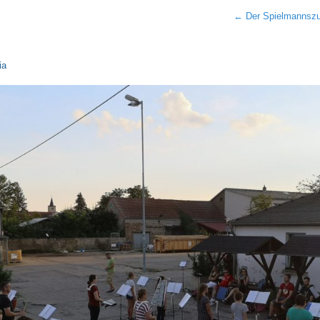
←
Der Spielmannszu
ia