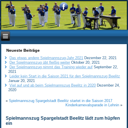
Neueste Beiträge
Das etwas andere Spielmannszug-Jahr 2021
Dezember 22, 2021
Der Spielmannszug übt fleißig weiter
Oktober 20, 2021
Der Spielmannszug nimmt das Training wieder auf
September 22,
2021
Leider kein Start in die Saison 2021 für den Spielmannszug Beelitz
Januar 20, 2021
Viel auf und ab beim Spielmannszug Beelitz in 2020
Dezember 24,
2020
«
Spielmannszug Spargelstadt Beelitz startet in die Saison 2017
Kinderkarnevalsparade in Lehnin
»
Spielmannszug Spargelstadt Beelitz lädt zum hüpfen
ein